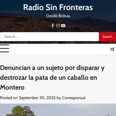
Skip
Radio Sin Fronteras
to
content
Desde Bolivia
facebook
instagram
youtube
Search
for:
Denuncian a un sujeto por disparar y
destrozar la pata de un caballo en
Montero
Posted on
September 30, 2025
by
Corresponsal