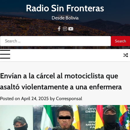
Skip
Radio Sin Fronteras
to
content
Desde Bolivia
facebook
instagram
youtube
Search
for:
Envían a la cárcel al motociclista que
asaltó violentamente a una enfermera
Posted on
April 24, 2025
by
Corresponsal