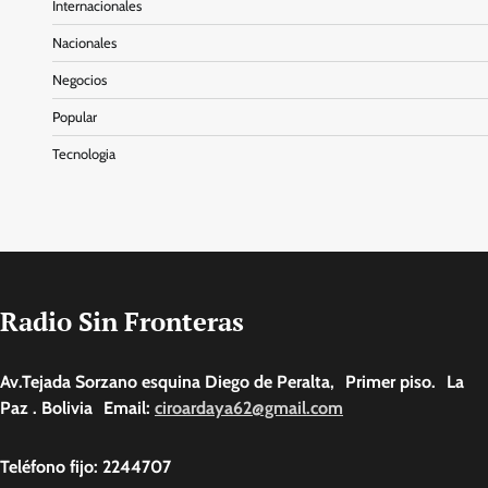
Internacionales
Nacionales
Negocios
Popular
Tecnologia
Radio Sin Fronteras
Av.Tejada Sorzano esquina Diego de Peralta, Primer piso. La
Paz . Bolivia Email:
ciroardaya62@gmail.com
Teléfono fijo: 2244707