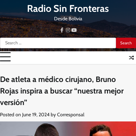
Skip
Radio Sin Fronteras
to
content
Desde Bolivia
facebook
instagram
youtube
Search
for:
De atleta a médico cirujano, Bruno
Rojas inspira a buscar “nuestra mejor
versión”
Posted on
June 19, 2024
by
Corresponsal