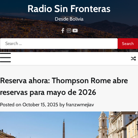
Skip
Radio Sin Fronteras
to
content
Desde Bolivia
facebook
instagram
youtube
Search
for:
Reserva ahora: Thompson Rome abre
reservas para mayo de 2026
Posted on
October 15, 2025
by
franzwmejiav