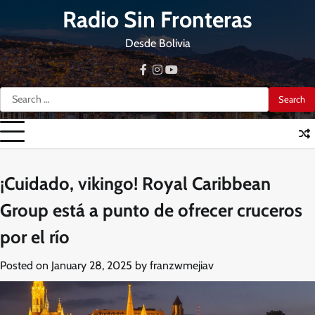
Skip
Radio Sin Fronteras
to
content
Desde Bolivia
facebook
instagram
youtube
Search
for:
¡Cuidado, vikingo! Royal Caribbean
Group está a punto de ofrecer cruceros
por el río
Posted on
January 28, 2025
by
franzwmejiav