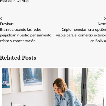
Posted in
De viaje
Post
Previous:
Next:
navigation
Brainrot: cuando las redes
Criptomonedas, una opción
perjudican nuestro pensamiento
viable para el comercio exterior
crítico y concentración
en Bolivia
Related Posts