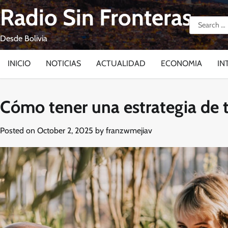
Skip
Radio Sin Fronteras
to
Search
content
for:
Desde Bolivia
INICIO
NOTICIAS
ACTUALIDAD
ECONOMIA
IN
Cómo tener una estrategia de ta
Posted on
October 2, 2025
by
franzwmejiav