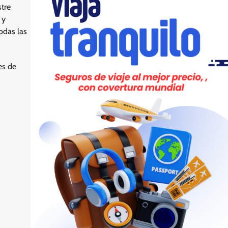
tre
 y
odas las
es de