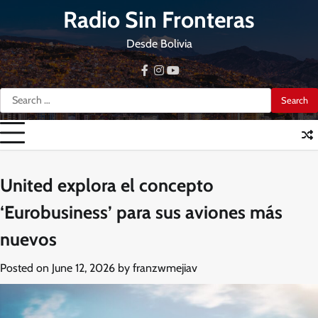
Skip
Radio Sin Fronteras
to
content
Desde Bolivia
facebook
instagram
youtube
Search
for:
United explora el concepto
‘Eurobusiness’ para sus aviones más
nuevos
Posted on
June 12, 2026
by
franzwmejiav