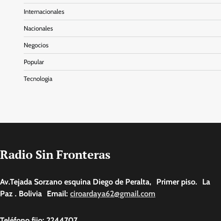
Internacionales
Nacionales
Negocios
Popular
Tecnologia
Radio Sin Fronteras
Av.Tejada Sorzano esquina Diego de Peralta, Primer piso. La
Paz . Bolivia Email:
ciroardaya62@gmail.com
Teléfono fijo: 2244707