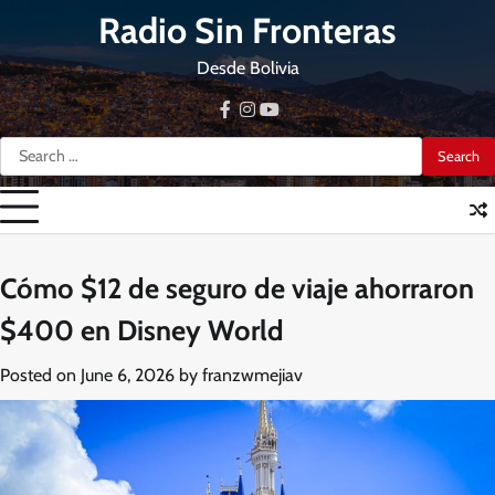
Skip
Radio Sin Fronteras
to
content
Desde Bolivia
facebook
instagram
youtube
Search
for:
Cómo $12 de seguro de viaje ahorraron
$400 en Disney World
Posted on
June 6, 2026
by
franzwmejiav