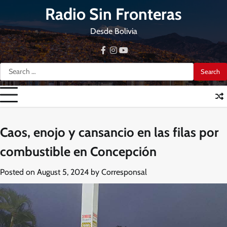
Skip
Radio Sin Fronteras
to
content
Desde Bolivia
facebook
instagram
youtube
Search
for:
Caos, enojo y cansancio en las filas por
combustible en Concepción
Posted on
August 5, 2024
by
Corresponsal