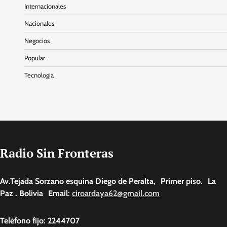
Internacionales
Nacionales
Negocios
Popular
Tecnologia
Radio Sin Fronteras
Av.Tejada Sorzano esquina Diego de Peralta, Primer piso. La
Paz . Bolivia Email:
ciroardaya62@gmail.com
Teléfono fijo: 2244707