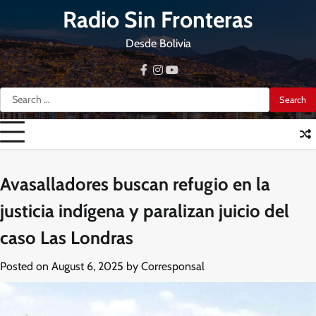
Skip
Radio Sin Fronteras
to
content
Desde Bolivia
facebook
instagram
youtube
Search
for:
Avasalladores buscan refugio en la
justicia indígena y paralizan juicio del
caso Las Londras
Posted on
August 6, 2025
by
Corresponsal