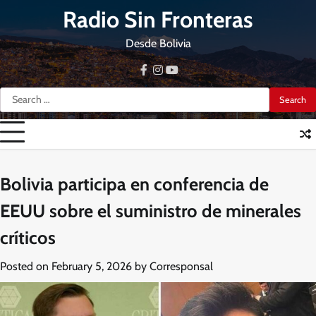
Skip
Radio Sin Fronteras
to
content
Desde Bolivia
facebook
instagram
youtube
Search
for:
Bolivia participa en conferencia de
EEUU sobre el suministro de minerales
críticos
Posted on
February 5, 2026
by
Corresponsal