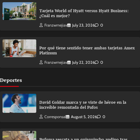
Tarjeta World of Hyatt versus Hyatt Business:
¿Cuál es mejor?
Franzwmejiav
July 23, 2026
0
Por qué tiene sentido tener ambas tarjetas Amex
Platinum
Franzwmejiav
July 22, 2026
0
Deportes
David Goldar marca y se viste de héroe en la
increíble remontada del Pafos
Corresponsal
August 5, 2026
0
Pofoma rescata a un quirquincho andino tras