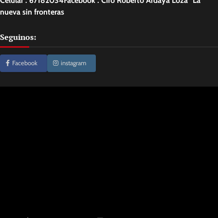
Celular : 67182034Facebook : Ciro Roberto Ardaya Loza La
nueva sin fronteras
Seguinos:
Facebook
instagram