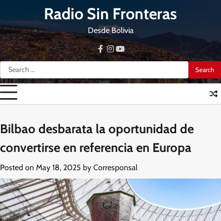
Skip
Radio Sin Fronteras
to
content
Desde Bolivia
facebook
instagram
youtube
Search
for:
Bilbao desbarata la oportunidad de
convertirse en referencia en Europa
Posted on
May 18, 2025
by
Corresponsal