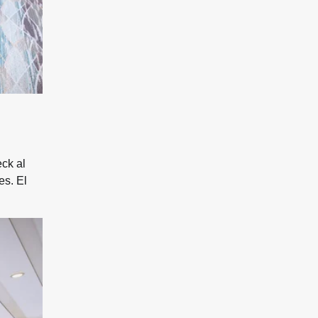
ck al
es. El