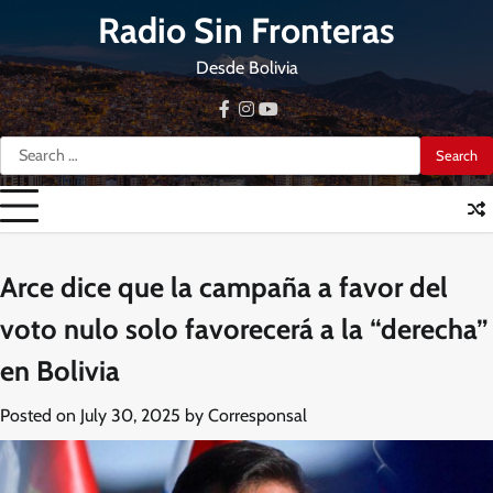
Skip
Radio Sin Fronteras
to
content
Desde Bolivia
facebook
instagram
youtube
Search
for:
Arce dice que la campaña a favor del
voto nulo solo favorecerá a la “derecha”
en Bolivia
Posted on
July 30, 2025
by
Corresponsal