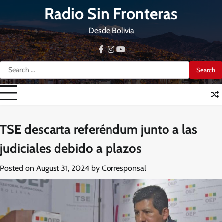
Skip
Radio Sin Fronteras
to
content
Desde Bolivia
facebook
instagram
youtube
Search
for:
TSE descarta referéndum junto a las
judiciales debido a plazos
Posted on
August 31, 2024
by
Corresponsal