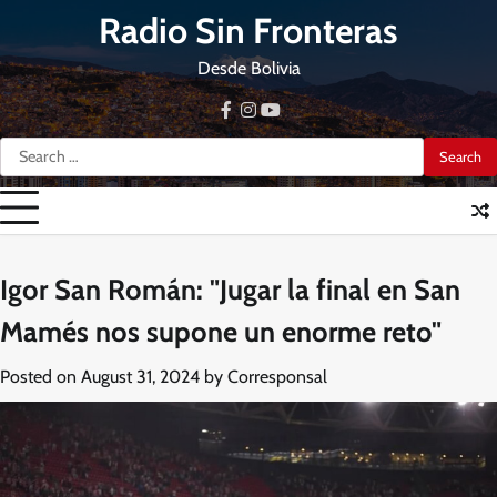
Skip
Radio Sin Fronteras
to
content
Desde Bolivia
facebook
instagram
youtube
Search
for:
Igor San Román: "Jugar la final en San
Mamés nos supone un enorme reto"
Posted on
August 31, 2024
by
Corresponsal