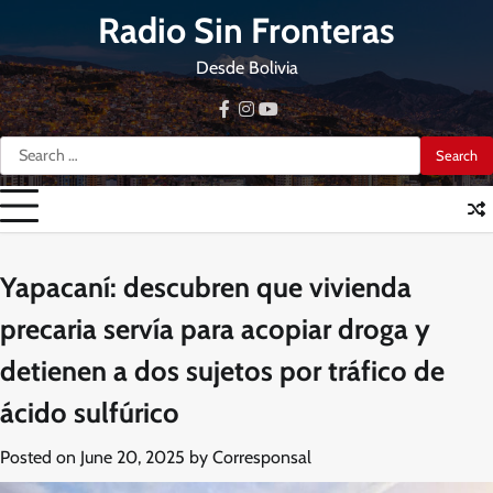
Skip
Radio Sin Fronteras
to
content
Desde Bolivia
facebook
instagram
youtube
Search
for:
Yapacaní: descubren que vivienda
precaria servía para acopiar droga y
detienen a dos sujetos por tráfico de
ácido sulfúrico
Posted on
June 20, 2025
by
Corresponsal