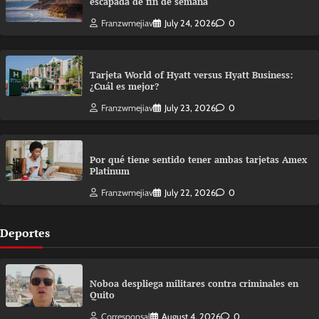
escapada de fin de semana
Franzwmejiav
July 24, 2026
0
Tarjeta World of Hyatt versus Hyatt Business:
¿Cuál es mejor?
Franzwmejiav
July 23, 2026
0
Por qué tiene sentido tener ambas tarjetas Amex
Platinum
Franzwmejiav
July 22, 2026
0
Deportes
Noboa despliega militares contra criminales en
Quito
Corresponsal
August 4, 2026
0