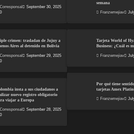
semana
Corresponsal
September 30, 2025
0
Franzwmejiav
Jul
iple crimen: trasladan de Jujuy a
Tarjeta World of Hy
enos Aires al detenido en Bolivia
Business: ¿Cuál es m
Corresponsal
September 29, 2025
Franzwmejiav
Jul
0
Por qué tiene sentid
lombia insta a sus ciudadanos a
tarjetas Amex Plati
alizar nuevo registro obligatorio
Franzwmejiav
Jul
ra viajar a Europa
Corresponsal
September 28, 2025
0