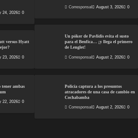
Corresponsal
August 3, 2026
0
y 24, 2026
0
Un póker de Pavlidis evita el susto
att versus Hyatt
para el Benfica… ¡y llega el primero
ejor?
de Lenglet!
y 23, 2026
0
Corresponsal
August 2, 2026
0
o tener ambas
Policía captura a los presuntos
num
atracadores de una casa de cambio en
Cochabamba
y 22, 2026
0
Corresponsal
August 2, 2026
0