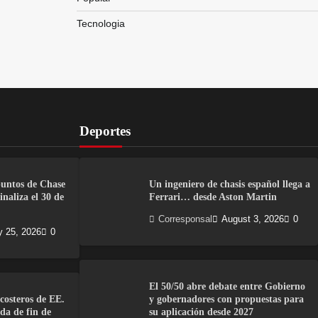
Tecnologia
Deportes
puntos de Chase
Un ingeniero de chasis español llega a
naliza el 30 de
Ferrari… desde Aston Martin
Corresponsal
August 3, 2026
0
y 25, 2026
0
El 50/50 abre debate entre Gobierno
costeros de EE.
y gobernadores con propuestas para
da de fin de
su aplicación desde 2027