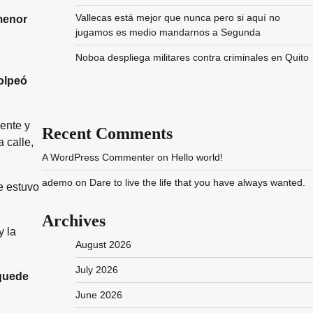
Vallecas está mejor que nunca pero si aquí no
 menor
jugamos es medio mandarnos a Segunda
Noboa despliega militares contra criminales en Quito
olpeó
cente y
Recent Comments
 calle,
A WordPress Commenter
on
Hello world!
ademo
on
Dare to live the life that you have always wanted.
e estuvo
Archives
y la
August 2026
July 2026
quede
June 2026