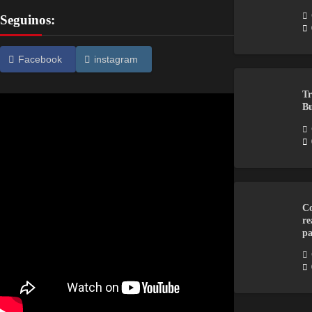
Seguinos:
Facebook
instagram
Tr
Bu
Co
re
pa