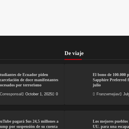
De viaje
tudiantes de Ecuador piden
El bono de 100.000 
carcelación de doce manifestantes
Sapphire Preferred fi
ocesados por terrorismo
julio
Corresponsal
October 1, 2025
0
Franzwmejiav
Jul
uTube pagará $us 24,5 millones a
Los mejores pueblos 
ump por suspensión de su cuenta
UU. para una escapa