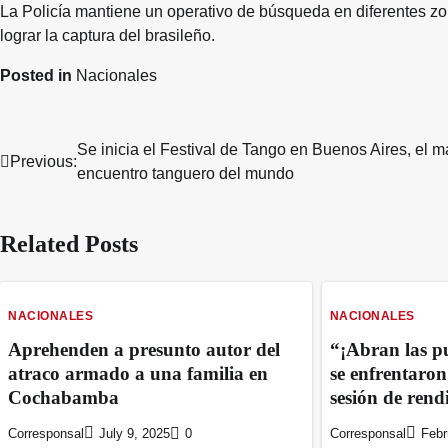
La Policía mantiene un operativo de búsqueda en diferentes zo
lograr la captura del brasileño.
Posted in
Nacionales
Se inicia el Festival de Tango en Buenos Aires, el m
Post
Previous:
encuentro tanguero del mundo
navigation
Related Posts
NACIONALES
NACIONALES
Aprehenden a presunto autor del
“¡Abran las pu
atraco armado a una familia en
se enfrentaro
Cochabamba
sesión de rend
Corresponsal
July 9, 2025
0
Corresponsal
Febr