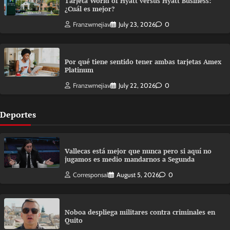
Tarjeta World of Hyatt versus Hyatt Business:
¿Cuál es mejor?
Franzwmejiav
July 23, 2026
0
Por qué tiene sentido tener ambas tarjetas Amex
Platinum
Franzwmejiav
July 22, 2026
0
Deportes
Vallecas está mejor que nunca pero si aquí no
jugamos es medio mandarnos a Segunda
Corresponsal
August 5, 2026
0
Noboa despliega militares contra criminales en
Quito