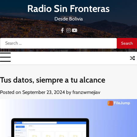
Skip
Radio Sin Fronteras
to
content
Desde Bolivia
facebook
instagram
youtube
Search
for:
Tus datos, siempre a tu alcance
Posted on
September 23, 2024
by
franzwmejiav