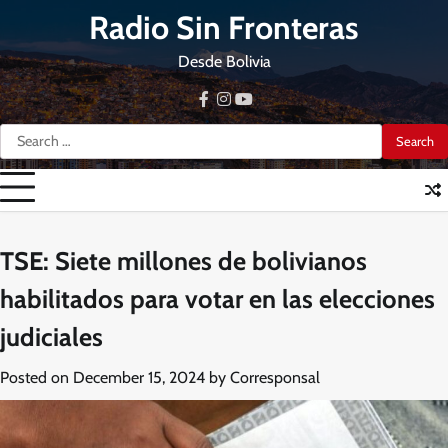
Skip
Radio Sin Fronteras
to
content
Desde Bolivia
facebook
instagram
youtube
Search
for:
TSE: Siete millones de bolivianos
habilitados para votar en las elecciones
judiciales
Posted on
December 15, 2024
by
Corresponsal