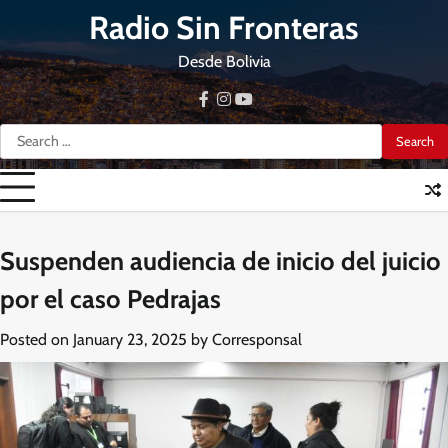
Skip
Radio Sin Fronteras
to
content
Desde Bolivia
facebook
instagram
youtube
Search
for:
Suspenden audiencia de inicio del juicio
por el caso Pedrajas
Posted on
January 23, 2025
by
Corresponsal