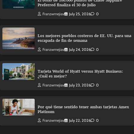
El bono de 100.000 puntos de Chase Sapphire
Preferred finaliza el 30 de julio
Franzwmejiav
July 25, 2026
0
Los mejores pueblos costeros de EE. UU. para una
escapada de fin de semana
Franzwmejiav
July 24, 2026
0
Tarjeta World of Hyatt versus Hyatt Business:
¿Cuál es mejor?
Franzwmejiav
July 23, 2026
0
Por qué tiene sentido tener ambas tarjetas Amex
Platinum
Franzwmejiav
July 22, 2026
0