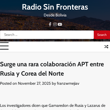
Skip
Radio Sin Fronteras
to
content
Desde Bolivia
facebook
instagram
youtube
Search
for:
Surge una rara colaboración APT entre
Rusia y Corea del Norte
Posted on
November 27, 2025
by
franzwmejiav
Los investigadores dicen que Gamaredon de Rusia y Lazarus de