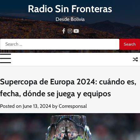
Skip
Radio Sin Fronteras
to
content
Desde Bolivia
facebook
instagram
youtube
Search
for:
Supercopa de Europa 2024: cuándo es,
fecha, dónde se juega y equipos
Posted on
June 13, 2024
by
Corresponsal