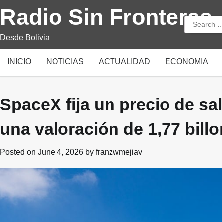
Skip
Radio Sin Fronteras
to
Search
content
for:
Desde Bolivia
INICIO
NOTICIAS
ACTUALIDAD
ECONOMIA
SpaceX fija un precio de sa
una valoración de 1,77 bill
Posted on
June 4, 2026
by
franzwmejiav