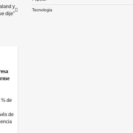
aland y
Tecnologia
ue dije"
resa
orme
7 % de
avés de
gencia