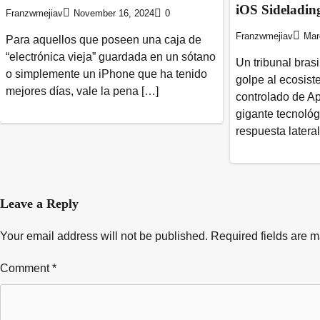
iOS Sideladin
Franzwmejiav
November 16, 2024
0
Franzwmejiav
Mar
Para aquellos que poseen una caja de
“electrónica vieja” guardada en un sótano
Un tribunal bras
o simplemente un iPhone que ha tenido
golpe al ecosist
mejores días, vale la pena […]
controlado de A
gigante tecnológ
respuesta latera
Leave a Reply
Your email address will not be published.
Required fields are 
Comment
*