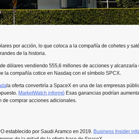
ólares por acción, lo que coloca a la compañía de cohetes y saté
andes de la historia.
 de dólares vendiendo 555,6 millones de acciones y alcanzaría
 que la compañía cotice en Nasdaq con el símbolo SPCX.
ada
la oferta convertiría a SpaceX en una de las empresas públ
ropuesto.
MarketWatch informó
Esas ganancias podrían aumenta
ón de comprar acciones adicionales.
 IPO establecido por Saudi Aramco en 2019.
Business Insider inf
menos de la mitad de la oferta base de SpaceX.