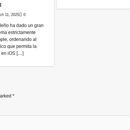
g
ch 11, 2025
0
ileño ha dado un gran
ema estrictamente
pple, ordenando al
ico que permita la
l en iOS […]
marked
*