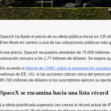
SpaceX ha fijado el precio de su oferta pública inicial en 135 d
Elon Musk en camino a una de las cotizaciones públicas más gr
A ese precio, SpaceX recaudaría alrededor de 75.000 millones
valoración cercana a los 1,77 billones de dólares. Se espera
De acuerdo a
Informe de CNBC sobre la presentación actualiz
valiosas de EE. UU. si las acciones cotizan cerca del precio p
85.700 millones de dólares si los suscriptores ejercen su opci
SpaceX se encamina hacia una lista récord
La oferta planificada superaría con creces el récord actual de
Aramco recaudó 29 mil millones de dólares en esa cotización, 