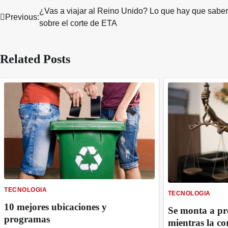
¿Vas a viajar al Reino Unido? Lo que hay que saber
Post
Previous:
sobre el corte de ETA
navigation
Related Posts
TECNOLOGIA
TECNOLOGIA
10 mejores ubicaciones y
Se monta a pr
programas
mientras la co