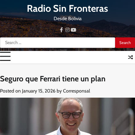
Skip
Radio Sin Fronteras
to
content
Desde Bolivia
facebook
instagram
youtube
Search
for:
Seguro que Ferrari tiene un plan
Posted on
January 15, 2026
by
Corresponsal