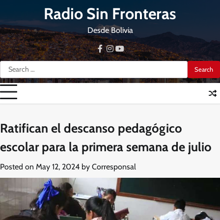
Skip
Radio Sin Fronteras
to
content
Desde Bolivia
facebook
instagram
youtube
Search
for:
Ratifican el descanso pedagógico
escolar para la primera semana de julio
Posted on
May 12, 2024
by
Corresponsal