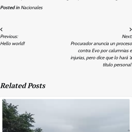
Posted in
Nacionales
Post
Previous:
Next:
navigation
Hello world!
Procurador anuncia un proceso
contra Evo por calumnias e
injurias, pero dice que lo hará ‘a
título personal’
Related Posts