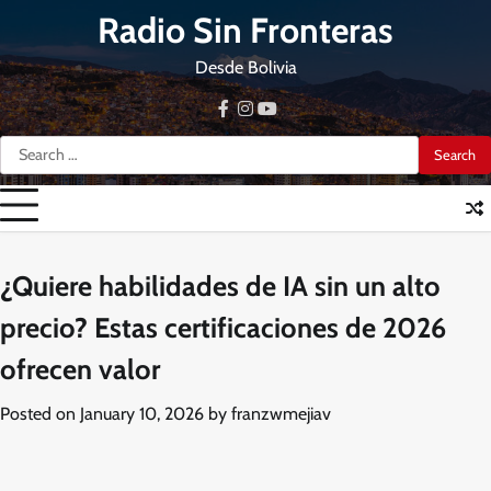
Skip
Radio Sin Fronteras
to
content
Desde Bolivia
facebook
instagram
youtube
Search
for:
¿Quiere habilidades de IA sin un alto
precio? Estas certificaciones de 2026
ofrecen valor
Posted on
January 10, 2026
by
franzwmejiav