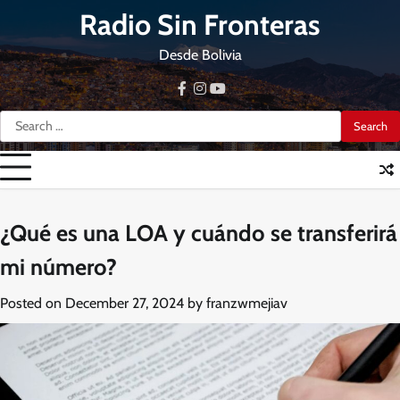
Skip
Radio Sin Fronteras
to
content
Desde Bolivia
facebook
instagram
youtube
Search
for:
¿Qué es una LOA y cuándo se transferirá
mi número?
Posted on
December 27, 2024
by
franzwmejiav