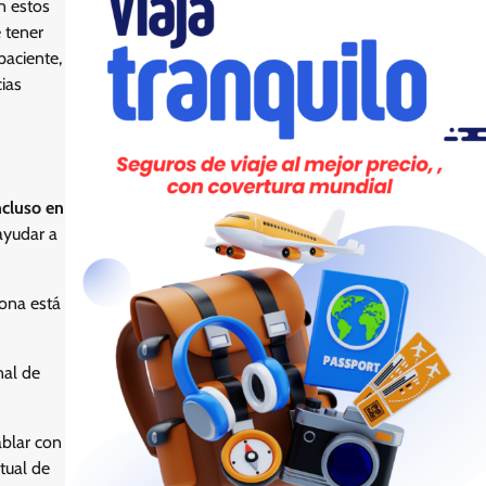
n estos
 tener
paciente,
ias
cluso en
ayudar a
sona está
nal de
ablar con
tual de