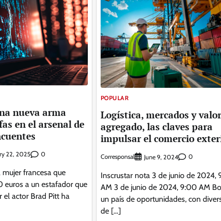
POPULAR
una nueva arma
Logística, mercados y valo
fas en el arsenal de
agregado, las claves para
ncuentes
impulsar el comercio exter
0
ry 22, 2025
Corresponsal
0
June 9, 2024
a mujer francesa que
Inscrustar nota 3 de junio de 2024,
euros a un estafador que
AM 3 de junio de 2024, 9:00 AM Bol
 el actor Brad Pitt ha
un país de oportunidades, con diver
de […]