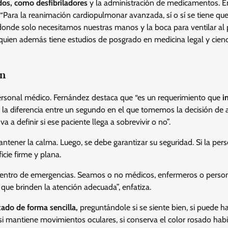
dos, como desfibriladores
y la administración de medicamentos. E
“Para la reanimación cardiopulmonar avanzada, sí o sí se tiene que
donde solo necesitamos nuestras manos y la boca para ventilar al 
, quien además tiene estudios de posgrado en medicina legal y cienc
ón
ersonal médico. Fernández destaca que “es un requerimiento que
in
a diferencia entre un segundo en el que tomemos la decisión de 
 a definir si ese paciente llega a sobrevivir o no”.
tener la calma. Luego, se debe garantizar su seguridad. Si la per
icie firme y plana.
un centro de emergencias. Seamos o no médicos, enfermeros o perso
que brinden la atención adecuada”, enfatiza.
tado de forma sencilla,
preguntándole si se siente bien, si puede h
 si mantiene movimientos oculares, si conserva el color rosado habi