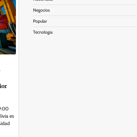
Negocios
Popular
Tecnologia
r
ior
 9:00
ivia es
sidad