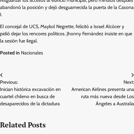
resguardar los accesos al edificio municipal, pero minutos después
abandonó la posición y dejó desguarnecida la puerta de la Casona
I.
El concejal de UCS, Maykol Negrette, felicitó a Israel Alcócer y
pidió dejar los rencores políticos. Jhonny Fernández insiste en que
la sesión fue ilegal.
Posted in
Nacionales
Post
Previous:
Next:
navigation
Inician histórica excavación en
American Airlines presenta una
cuartel chileno en busca de
ruta más nueva desde Los
desaparecidos de la dictadura
Ángeles a Australia
Related Posts