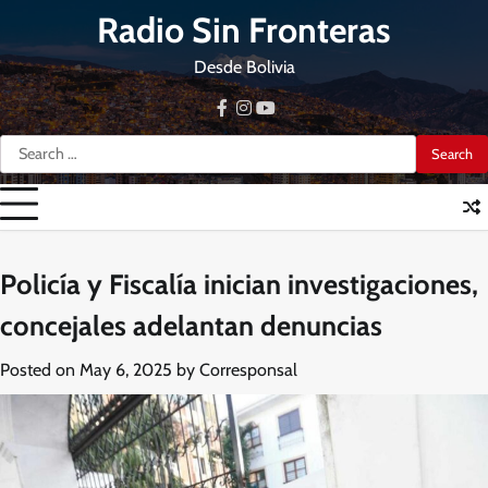
Skip
Radio Sin Fronteras
to
content
Desde Bolivia
facebook
instagram
youtube
Search
for:
Policía y Fiscalía inician investigaciones,
concejales adelantan denuncias
Posted on
May 6, 2025
by
Corresponsal