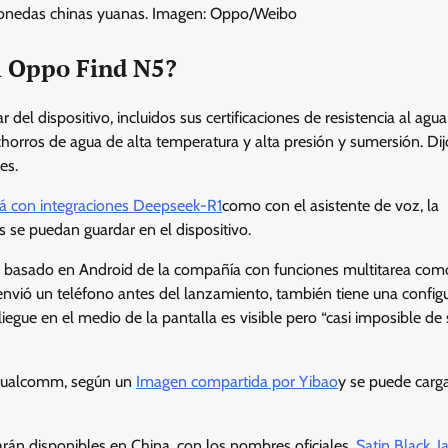
onedas chinas yuanas. Imagen: Oppo/Weibo
el Oppo Find N5?
el dispositivo, incluidos sus certificaciones de resistencia al agua
 chorros de agua de alta temperatura y alta presión y sumersión. Di
es.
á con integraciones Deepseek-R1
como con el asistente de voz, la
s se puedan guardar en el dispositivo.
o basado en Android de la compañía con funciones multitarea com
envió un teléfono antes del lanzamiento, también tiene una config
iegue en el medio de la pantalla es visible pero “casi imposible de 
e Qualcomm, según un
Imagen compartida por Yibao
y se puede carg
arán disponibles en China, con los nombres oficiales.
Satin Black, J