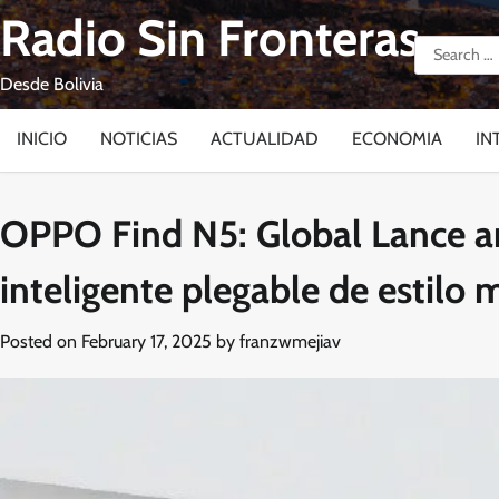
Skip
Radio Sin Fronteras
to
Search
content
for:
Desde Bolivia
INICIO
NOTICIAS
ACTUALIDAD
ECONOMIA
IN
OPPO Find N5: Global Lance an
inteligente plegable de estilo
Posted on
February 17, 2025
by
franzwmejiav