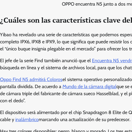
OPPO encuentra N5 junto a dos m
¿Cuáles son las características clave d
Yibao ha revelado una serie de características que podemos esperar d
completo IPX6, IPX8 e IPX9, lo que significa que puede resistir los
el “único buque insignia plegable en el mercado” para ofrecer los tr
El jefe de la serie Find también anunció que el
Encuentra N5 vendr
búsqueda en línea y el sistema de archivos local, para que los chat
Oppo Find N5 admitirá Coloros
el sistema operativo personalizad
pantalla dividida. De acuerdo a
Mundo de la cámara digital
que se 
de cámara triple del fabricante de cámara sueco Hasselblad, y el pl
con el dedo”.
El dispositivo será alimentado por el chip Snapdragon 8 Elite d
cable y
inalámbrico
marcando una actualización de su predecesor.
Hay tres colores disponibles: negro, blanco y morado. Los tres est