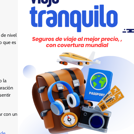
 de nivel
jo que es
o la
uración
sentir
ar con un
ade