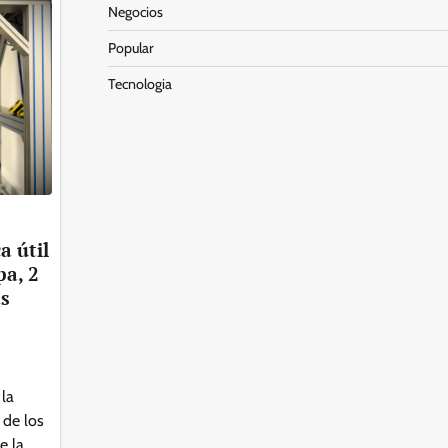
Negocios
Popular
Tecnologia
a útil
pa, 2
ás
la
 de los
e la