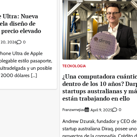
 Ultra: Nueva
vela diseño de
 precio elevado
0
l 20, 2026
 iPhone Ultra de Apple
plegable estilo pasaporte,
TECNOLOGIA
ultradelgada y un posible
¿Una computadora cuántic
 2000 dólares […]
dentro de los 10 años? Dar
startups australianas y m
están trabajando en ello
Franzwmejiav
0
April 9, 2025
Andrew Dzurak, fundador y CEO de 
startup australiana Diraq, posee uno
proyectos de la compañía. Crédito d