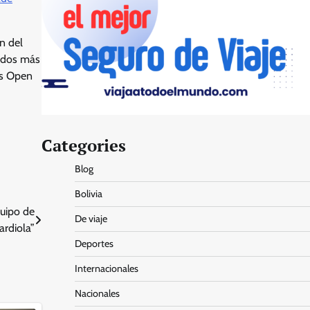
n del
nidos más
us Open
Categories
Blog
Bolivia
quipo de
De viaje
ardiola”
Deportes
Internacionales
Nacionales