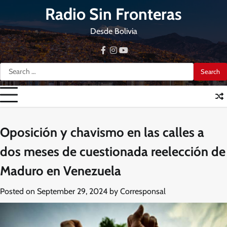
Skip
Radio Sin Fronteras
to
content
Desde Bolivia
facebook
instagram
youtube
Search
for:
Oposición y chavismo en las calles a
dos meses de cuestionada reelección de
Maduro en Venezuela
Posted on
September 29, 2024
by
Corresponsal