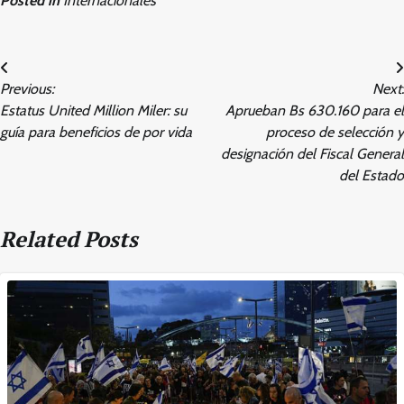
Posted in
Internacionales
Post
Previous:
Next:
navigation
Estatus United Million Miler: su
Aprueban Bs 630.160 para el
guía para beneficios de por vida
proceso de selección y
designación del Fiscal General
del Estado
Related Posts