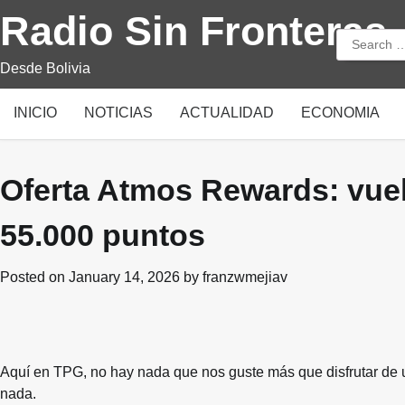
Skip
Radio Sin Fronteras
to
Search
content
for:
Desde Bolivia
INICIO
NOTICIAS
ACTUALIDAD
ECONOMIA
Oferta Atmos Rewards: vue
55.000 puntos
Posted on
January 14, 2026
by
franzwmejiav
Aquí en TPG, no hay nada que nos guste más que disfrutar de u
nada.