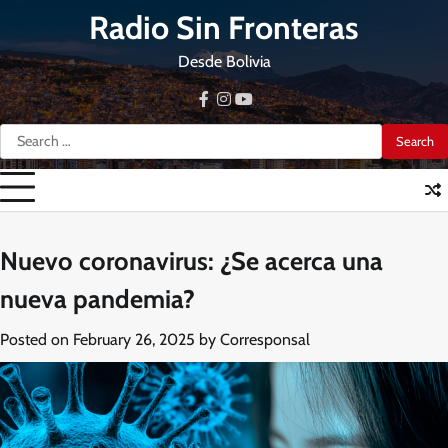
Skip
Radio Sin Fronteras
to
content
Desde Bolivia
facebook
instagram
youtube
Search
for:
Nuevo coronavirus: ¿Se acerca una
nueva pandemia?
Posted on
February 26, 2025
by
Corresponsal