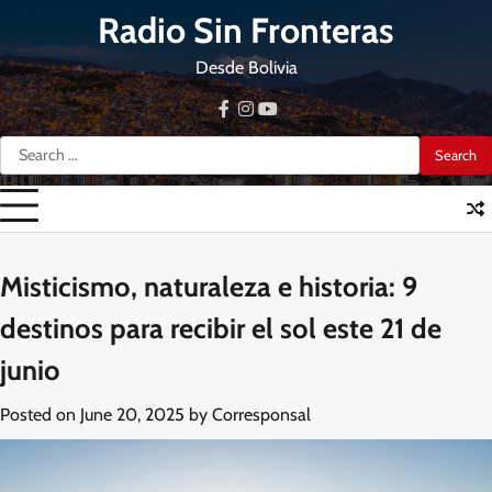
Skip
Radio Sin Fronteras
to
content
Desde Bolivia
facebook
instagram
youtube
Search
for:
Misticismo, naturaleza e historia: 9
destinos para recibir el sol este 21 de
junio
Posted on
June 20, 2025
by
Corresponsal