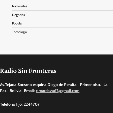
Nacionales
Negocios
Popular
Tecnologia
Radio Sin Fronteras
Av.Tejada Sorzano esquina Diego de Peralta, Primer piso. La
Paz . Bolivia Email:
ciroardaya62@gmail.com
Teléfono fijo: 2244707