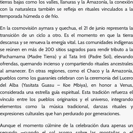
tierras bajas como los valles, llanuras y la Amazonía, la conexión
con la naturaleza también se refleja en rituales vinculados a la
temporada húmeda o de frío.
En la cosmovisión aymara y quechua, el 21 de junio representa la
transición de un ciclo a otro. Es el momento en que la tierra
descansa y se renueva la energía vital. Las comunidades indígenas
se reúnen en más de 200 sitios sagrados para rendir tributo a la
Pachamama (Madre Tierra) y al Tata Inti (Padre Sol), elevando
ofrendas, quemando incienso y compartiendo rituales ancestrales
al amanecer. En otras regiones, como el Chaco y la Amazonía,
pueblos como los guaraníes celebran con la ceremonia del Lucero
del Alba (Yasitata Guasu – Koe Mbiya), en honor a Venus,
considerada una estrella guía espiritual. Esta tradición refuerza el
vínculo entre los pueblos originarios y el universo, integrando
elementos como la música tradicional, danzas rituales y
expresiones culturales que han perdurado por generaciones.
Aunque el momento cúlmine de la celebración dura apenas un
segundo —cuando el sol asoma sobre las montañas o el