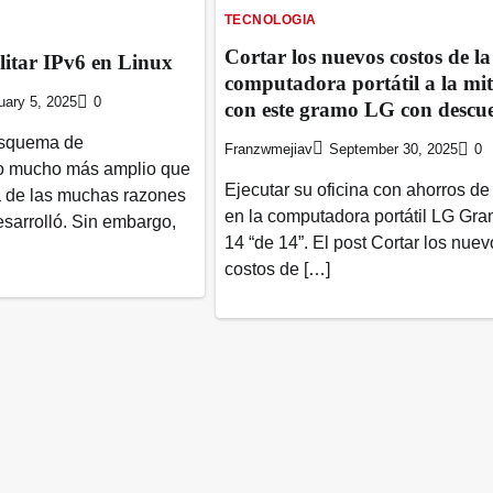
TECNOLOGIA
Cortar los nuevos costos de la
itar IPv6 en Linux
computadora portátil a la mi
uary 5, 2025
0
con este gramo LG con descu
esquema de
Franzwmejiav
September 30, 2025
0
o mucho más amplio que
Ejecutar su oficina con ahorros de
a de las muchas razones
en la computadora portátil LG Gr
esarrolló. Sin embargo,
14 “de 14”. El post Cortar los nuev
costos de […]