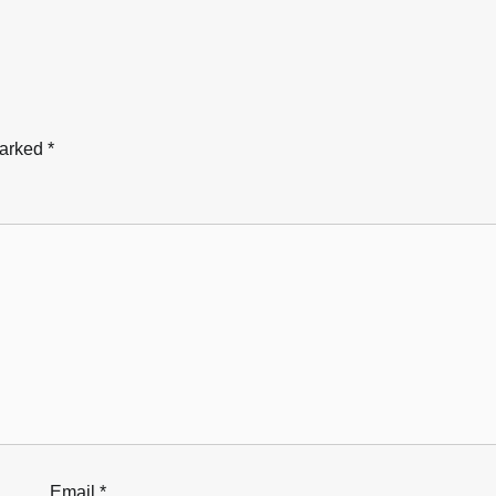
marked
*
Email
*