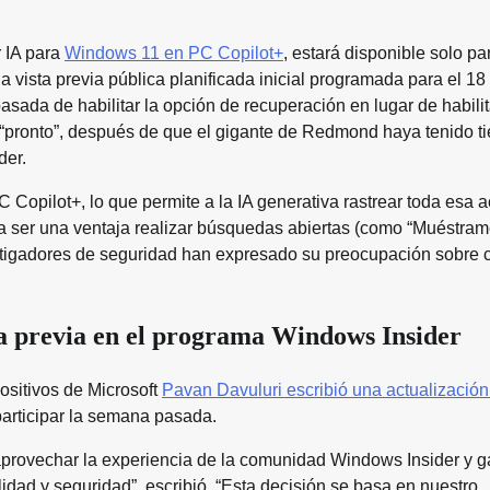
r IA para
Windows 11 en PC Copilot+
, estará disponible solo pa
 vista previa pública planificada inicial programada para el 18
asada de habilitar la opción de recuperación en lugar de habilit
 “pronto”, después de que el gigante de Redmond haya tenido t
der.
 Copilot+, lo que permite a la IA generativa rastrear toda esa a
a ser una ventaja realizar búsquedas abiertas (como “Muéstram
vestigadores de seguridad han expresado su preocupación sobre
ta previa en el programa Windows Insider
ositivos de Microsoft
Pavan Davuluri escribió una actualización
 participar la semana pasada.
provechar la experiencia de la comunidad Windows Insider y ga
idad y seguridad”, escribió. “Esta decisión se basa en nuestro