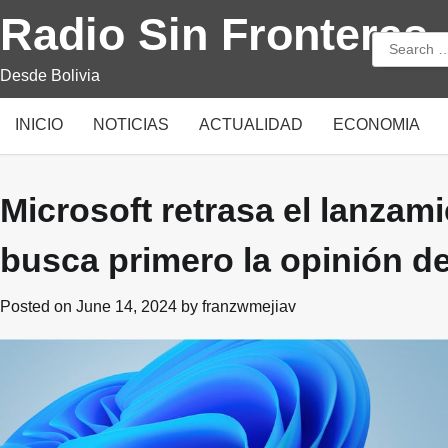
Skip
Radio Sin Fronteras
to
Search
content
for:
Desde Bolivia
INICIO
NOTICIAS
ACTUALIDAD
ECONOMIA
Microsoft retrasa el lanzami
busca primero la opinión d
Posted on
June 14, 2024
by
franzwmejiav