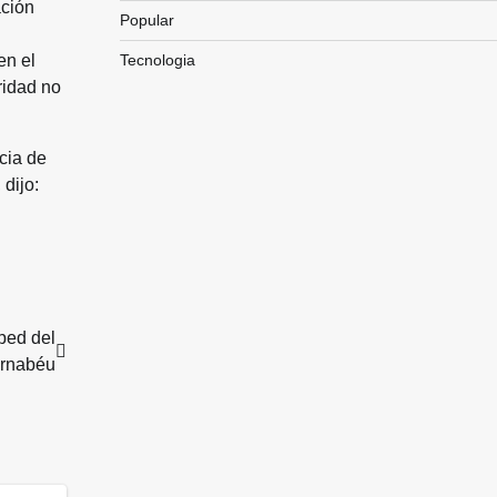
ación
Popular
en el
Tecnologia
ridad no
cia de
dijo:
ped del
ernabéu