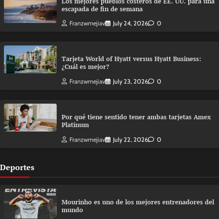
Los mejores pueblos costeros de EE. UU. para una
escapada de fin de semana
Franzwmejiav
July 24, 2026
0
Tarjeta World of Hyatt versus Hyatt Business:
¿Cuál es mejor?
Franzwmejiav
July 23, 2026
0
Por qué tiene sentido tener ambas tarjetas Amex
Platinum
Franzwmejiav
July 22, 2026
0
Deportes
Mourinho es uno de los mejores entrenadores del
mundo