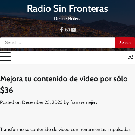
Skip
Radio Sin Fronteras
to
content
Desde Bolivia
facebook
instagram
youtube
Search
for:
Mejora tu contenido de vídeo por sólo
$36
Posted on
December 25, 2025
by
franzwmejiav
Transforme su contenido de video con herramientas impulsadas