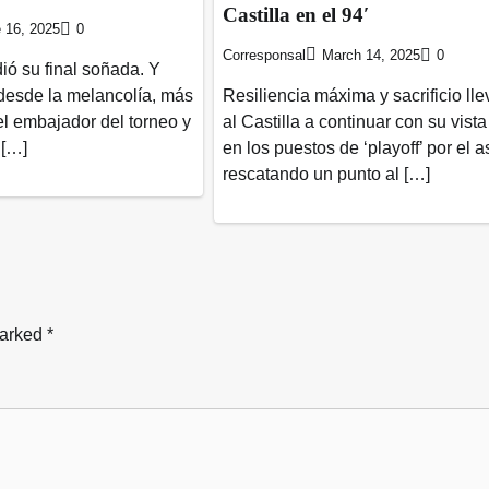
Castilla en el 94′
 16, 2025
0
Corresponsal
March 14, 2025
0
ó su final soñada. Y
 desde la melancolía, más
Resiliencia máxima y sacrificio ll
l embajador del torneo y
al Castilla a continuar con su vist
 […]
en los puestos de ‘playoff’ por el 
rescatando un punto al […]
marked
*