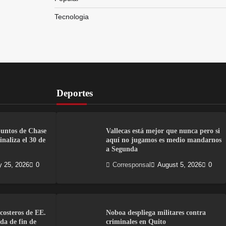
Tecnologia
Deportes
puntos de Chase
Vallecas está mejor que nunca pero si
naliza el 30 de
aquí no jugamos es medio mandarnos
a Segunda
y 25, 2026
0
Corresponsal
August 5, 2026
0
costeros de EE.
Noboa despliega militares contra
da de fin de
criminales en Quito