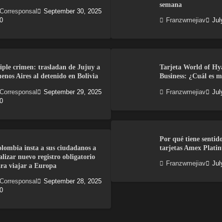
semana
Corresponsal
September 30, 2025
0
Franzwmejiav
Jul
iple crimen: trasladan de Jujuy a
Tarjeta World of Hy
enos Aires al detenido en Bolivia
Business: ¿Cuál es m
Corresponsal
September 29, 2025
Franzwmejiav
Jul
0
Por qué tiene sentid
lombia insta a sus ciudadanos a
tarjetas Amex Plati
alizar nuevo registro obligatorio
Franzwmejiav
Jul
ra viajar a Europa
Corresponsal
September 28, 2025
0