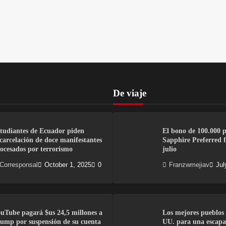
De viaje
tudiantes de Ecuador piden
El bono de 100.000 
carcelación de doce manifestantes
Sapphire Preferred fi
ocesados por terrorismo
julio
Corresponsal
October 1, 2025
0
Franzwmejiav
Jul
uTube pagará $us 24,5 millones a
Los mejores pueblos 
ump por suspensión de su cuenta
UU. para una escapa