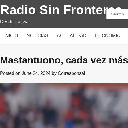
Skip
Radio Sin Fronteras
to
Search
content
for:
Desde Bolivia
INICIO
NOTICIAS
ACTUALIDAD
ECONOMIA
Mastantuono, cada vez más
Posted on
June 24, 2024
by
Corresponsal