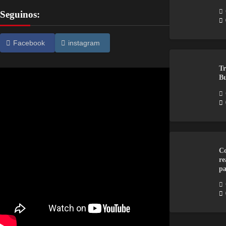
Seguinos:
Facebook
instagram
Tr
Bu
Co
re
pa