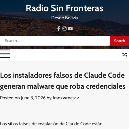
Skip
Radio Sin Fronteras
to
content
Desde Bolivia
facebook
instagram
youtube
Search
for:
Los instaladores falsos de Claude Code
generan malware que roba credenciales
Posted on
June 3, 2026
by
franzwmejiav
Los sitios falsos de instalación de Claude Code están