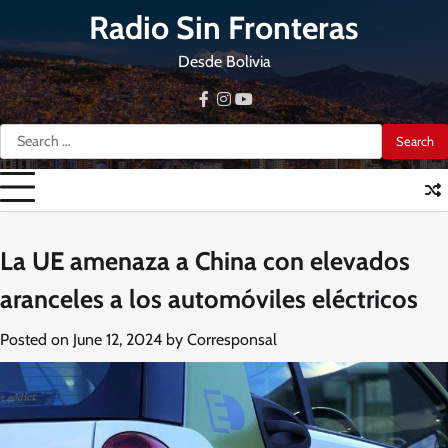
Skip
Radio Sin Fronteras
to
content
Desde Bolivia
facebook
instagram
youtube
Search
for:
La UE amenaza a China con elevados
aranceles a los automóviles eléctricos
Posted on
June 12, 2024
by
Corresponsal