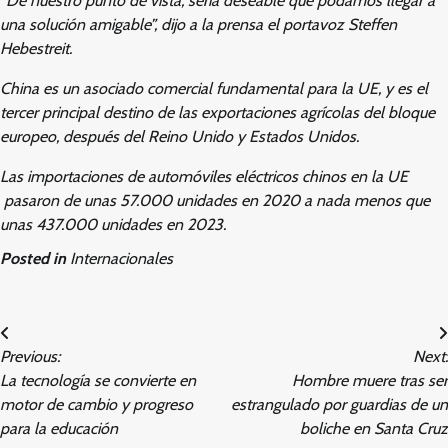
“De nuestro punto de vista, sería deseable que podamos llegar a
una solución amigable”, dijo a la prensa el portavoz Steffen
Hebestreit.
China es un asociado comercial fundamental para la UE, y es el
tercer principal destino de las exportaciones agrícolas del bloque
europeo, después del Reino Unido y Estados Unidos.
Las importaciones de automóviles eléctricos chinos en la UE
pasaron de unas 57.000 unidades en 2020 a nada menos que
unas 437.000 unidades en 2023.
Posted in
Internacionales
Post
Previous:
Next:
navigation
La tecnología se convierte en
Hombre muere tras ser
motor de cambio y progreso
estrangulado por guardias de un
para la educación
boliche en Santa Cruz