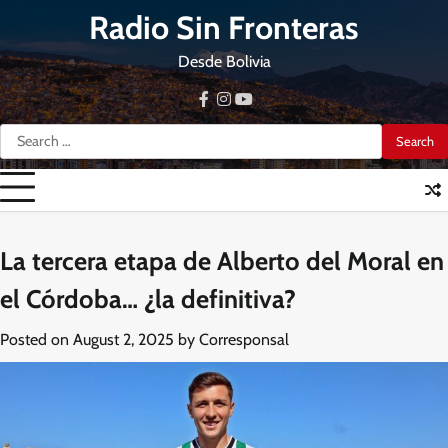
Skip
Radio Sin Fronteras
to
content
Desde Bolivia
facebook
instagram
youtube
Search
for:
La tercera etapa de Alberto del Moral en
el Córdoba… ¿la definitiva?
Posted on
August 2, 2025
by
Corresponsal