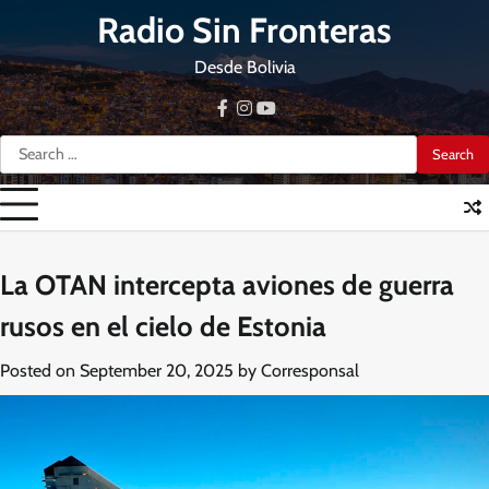
Skip
Radio Sin Fronteras
to
content
Desde Bolivia
facebook
instagram
youtube
Search
for:
La OTAN intercepta aviones de guerra
rusos en el cielo de Estonia
Posted on
September 20, 2025
by
Corresponsal