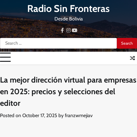
Skip
Radio Sin Fronteras
to
content
Desde Bolivia
facebook
instagram
youtube
Search
for:
La mejor dirección virtual para empresas
en 2025: precios y selecciones del
editor
Posted on
October 17, 2025
by
franzwmejiav