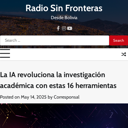
Skip
Radio Sin Fronteras
to
content
Desde Bolivia
facebook
instagram
youtube
Search
for:
La IA revoluciona la investigación
académica con estas 16 herramientas
Posted on
May 14, 2025
by
Corresponsal