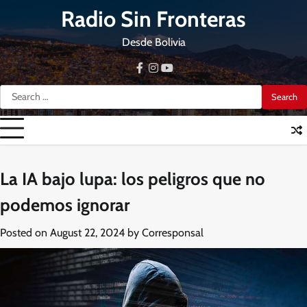
Skip
Radio Sin Fronteras
to
content
Desde Bolivia
facebook
instagram
youtube
Search
for:
La IA bajo lupa: los peligros que no
podemos ignorar
Posted on
August 22, 2024
by
Corresponsal