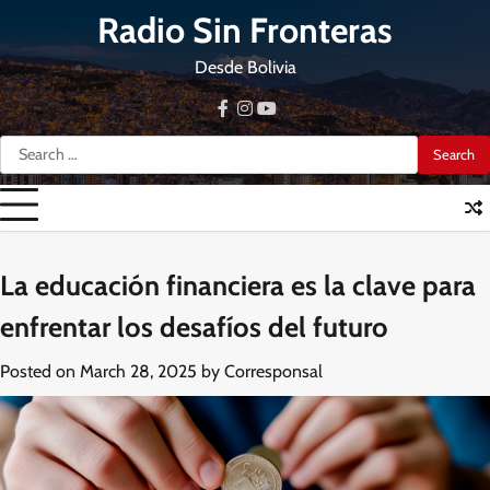
Skip
Radio Sin Fronteras
to
content
Desde Bolivia
facebook
instagram
youtube
Search
for:
La educación financiera es la clave para
enfrentar los desafíos del futuro
Posted on
March 28, 2025
by
Corresponsal