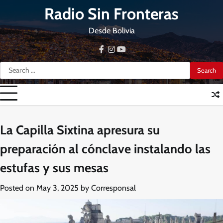
Skip
Radio Sin Fronteras
to
content
Desde Bolivia
facebook
instagram
youtube
Search
for:
La Capilla Sixtina apresura su
preparación al cónclave instalando las
estufas y sus mesas
Posted on
May 3, 2025
by
Corresponsal