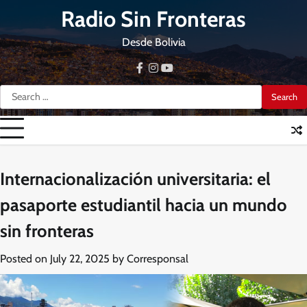
Skip
Radio Sin Fronteras
to
content
Desde Bolivia
facebook
instagram
youtube
Search
for:
Internacionalización universitaria: el
pasaporte estudiantil hacia un mundo
sin fronteras
Posted on
July 22, 2025
by
Corresponsal