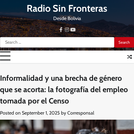
Skip
Radio Sin Fronteras
to
content
Desde Bolivia
facebook
instagram
youtube
Search
for:
Informalidad y una brecha de género
que se acorta: la fotografía del empleo
tomada por el Censo
Posted on
September 1, 2025
by
Corresponsal