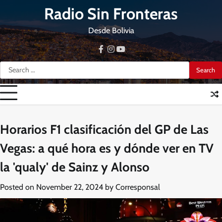
Skip
Radio Sin Fronteras
to
content
Desde Bolivia
facebook
instagram
youtube
Search
for:
Horarios F1 clasificación del GP de Las
Vegas: a qué hora es y dónde ver en TV
la 'qualy' de Sainz y Alonso
Posted on
November 22, 2024
by
Corresponsal